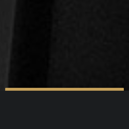
REZERVOVAŤ TERMÍN
POZRIEŤ PORTFÓLIO