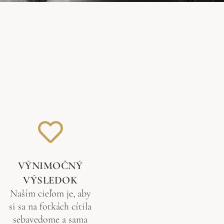
VÝNIMOČNÝ
VÝSLEDOK
Naším cieľom je, aby
si sa na fotkách cítila
sebavedome a sama