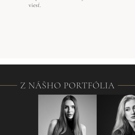
viesť.
Z NÁŠHO PORTFÓLIA