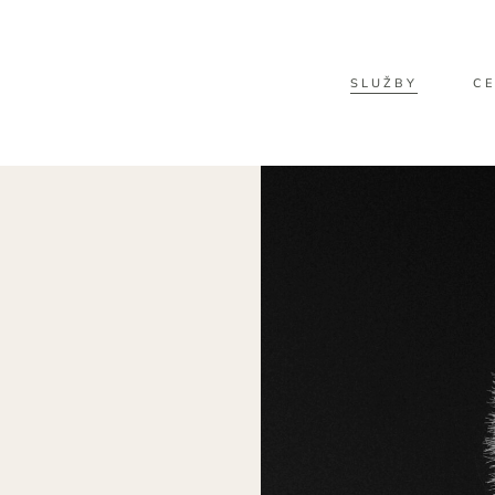
SLUŽBY
CE