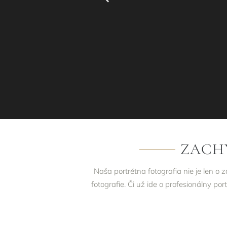
ZACH
Naša portrétna fotografia nie je len o 
fotografie. Či už ide o profesionálny por