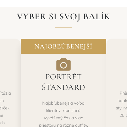
VYBER SI SVOJ BALÍK
NAJOBĽÚBENEJŠÍ
PORTRÉT
ŠTANDARD
í túžia
Prém
ých
napln
Najobľúbenejšia voľba
líček
styli
klientov, ktorí chcú
ne
25 
vyvážený čas a viac
ých
priestoru na rôzne outfity,