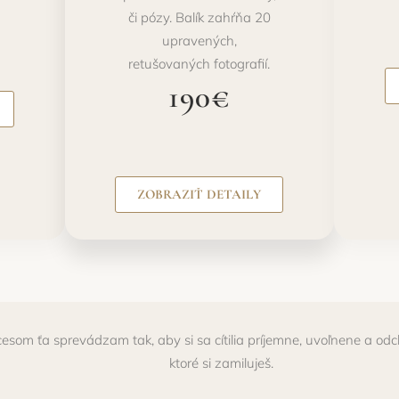
či pózy. Balík zahŕňa 20
upravených,
retušovaných fotografií.
190€
ZOBRAZIŤ DETAILY
esom ťa sprevádzam tak, aby si sa cítilia príjemne, uvoľnene a odc
ktoré si zamiluješ.