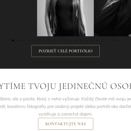
POZRIEŤ CELÉ PORTFÓLIO
YTÍME TVOJU JEDINEČNÚ OSO
zábere, ale o pocite, ktorý z neho vyžaruje. Každý človek má svoju j
trét, kreatívnu fotografiu pre osobný projekt alebo portrét ako darček
vystihuje a zanechá dojem.
KONTAKTUJTE NÁS