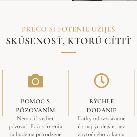
PREČO SI FOTENIE UŽIJEŠ
SKÚSENOSŤ, KTORÚ CÍTIŤ
POMOC S
RÝCHLE
PÓZOVANÍM
DODANIE
Nemusíš vedieť
Fotky odovzdávame
pózovať. Počas fotenia
čo najrýchlejšie, bez
ťa budeme prirodzene
zbytočného čakania.