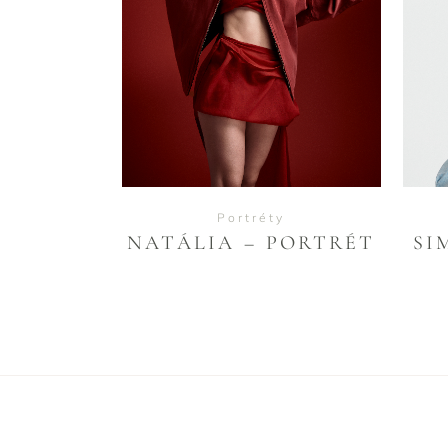
VIEW
Portréty
NATÁLIA – PORTRÉT
SI