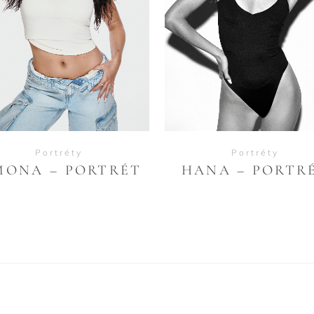
VIEW
VIEW
Portréty
Portréty
MONA – PORTRÉT
HANA – PORTR