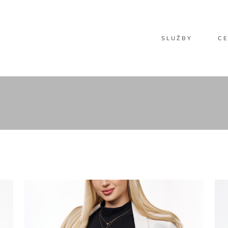
SLUŽBY
CE