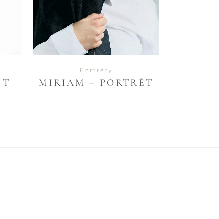
Portréty
ÉT
MIRIAM – PORTRÉT