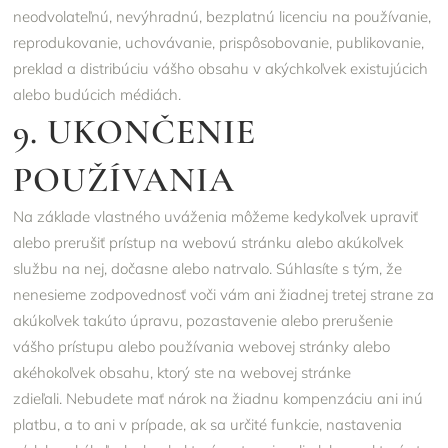
neodvolateľnú, nevýhradnú, bezplatnú licenciu na používanie,
reprodukovanie, uchovávanie, prispôsobovanie, publikovanie,
preklad a distribúciu vášho obsahu v akýchkoľvek existujúcich
alebo budúcich médiách.
9. UKONČENIE
POUŽÍVANIA
Na základe vlastného uváženia môžeme kedykoľvek upraviť
alebo prerušiť prístup na webovú stránku alebo akúkoľvek
službu na nej, dočasne alebo natrvalo. Súhlasíte s tým, že
nenesieme zodpovednosť voči vám ani žiadnej tretej strane za
akúkoľvek takúto úpravu, pozastavenie alebo prerušenie
vášho prístupu alebo používania webovej stránky alebo
akéhokoľvek obsahu, ktorý ste na webovej stránke
zdieľali. Nebudete mať nárok na žiadnu kompenzáciu ani inú
platbu, a to ani v prípade, ak sa určité funkcie, nastavenia