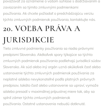
považovať za oznámenie o vašom súhlase s dodržiavaním a
zaviazaním sa týmito zmluvnými podmienkami
používania. Ak chcete požiadať o predchádzajúcu verziu
týchto zmluvných podmienok používania, kontaktujte nás.
20. VOĽBA PRÁVA A
JURISDIKCIE
Tieto zmluvné podmienky používania sa riadia právnymi
predpismi Slovensko. Akékoľvek spory týkajúce sa týchto
zmluvných podmienok používania podliehajú jurisdikcii súdov
Slovensko. Ak súd alebo iný orgán uzná akúkoľvek časť alebo
ustanovenie týchto zmluvných podmienok používania za
neplatné a/alebo nevykonateľné podľa platných právnych
predpisov, takáto časť alebo ustanovenie sa upraví, vymaže
a/alebo presadí v maximálnej prípustnej miere tak, aby sa
splnil zámer týchto zmluvných podmienok
používania. Ostatné ustanovenia nebudú dotknuté.