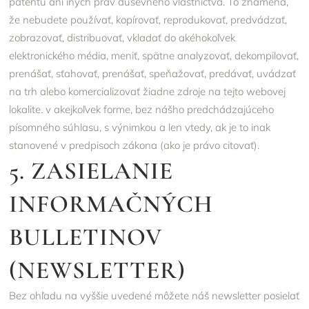
patentu ani iných práv duševného vlastníctva. To znamená,
že nebudete používať, kopírovať, reprodukovať, predvádzať,
zobrazovať, distribuovať, vkladať do akéhokoľvek
elektronického média, meniť, spätne analyzovať, dekompilovať,
prenášať, sťahovať, prenášať, speňažovať, predávať, uvádzať
na trh alebo komercializovať žiadne zdroje na tejto webovej
lokalite. v akejkoľvek forme, bez nášho predchádzajúceho
písomného súhlasu, s výnimkou a len vtedy, ak je to inak
stanovené v predpisoch zákona (ako je právo citovať).
5. ZASIELANIE
INFORMAČNÝCH
BULLETINOV
(NEWSLETTER)
Bez ohľadu na vyššie uvedené môžete náš newsletter posielať