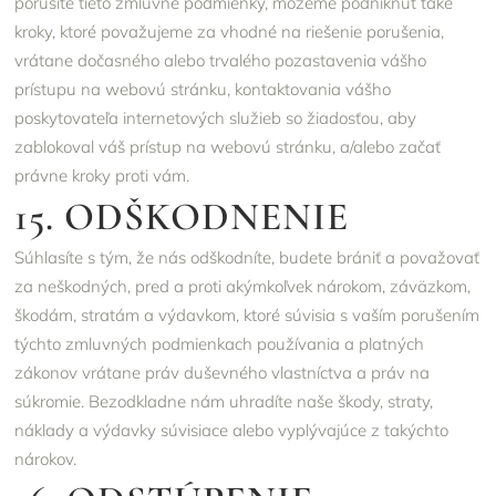
porušíte tieto zmluvné podmienky, môžeme podniknúť také
kroky, ktoré považujeme za vhodné na riešenie porušenia,
vrátane dočasného alebo trvalého pozastavenia vášho
prístupu na webovú stránku, kontaktovania vášho
poskytovateľa internetových služieb so žiadosťou, aby
zablokoval váš prístup na webovú stránku, a/alebo začať
právne kroky proti vám.
15. ODŠKODNENIE
Súhlasíte s tým, že nás odškodníte, budete brániť a považovať
za neškodných, pred a proti akýmkoľvek nárokom, záväzkom,
škodám, stratám a výdavkom, ktoré súvisia s vaším porušením
týchto zmluvných podmienkach používania a platných
zákonov vrátane práv duševného vlastníctva a práv na
súkromie. Bezodkladne nám uhradíte naše škody, straty,
náklady a výdavky súvisiace alebo vyplývajúce z takýchto
nárokov.