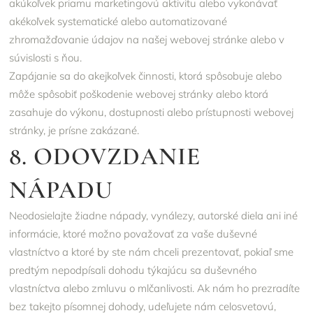
akúkoľvek priamu marketingovú aktivitu alebo vykonávať
akékoľvek systematické alebo automatizované
zhromažďovanie údajov na našej webovej stránke alebo v
súvislosti s ňou.
Zapájanie sa do akejkoľvek činnosti, ktorá spôsobuje alebo
môže spôsobiť poškodenie webovej stránky alebo ktorá
zasahuje do výkonu, dostupnosti alebo prístupnosti webovej
stránky, je prísne zakázané.
8. ODOVZDANIE
NÁPADU
Neodosielajte žiadne nápady, vynálezy, autorské diela ani iné
informácie, ktoré možno považovať za vaše duševné
vlastníctvo a ktoré by ste nám chceli prezentovať, pokiaľ sme
predtým nepodpísali dohodu týkajúcu sa duševného
vlastníctva alebo zmluvu o mlčanlivosti. Ak nám ho prezradíte
bez takejto písomnej dohody, udeľujete nám celosvetovú,