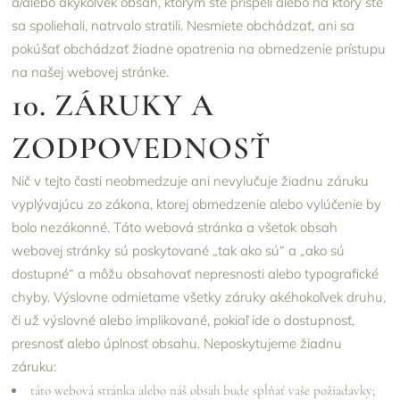
a/alebo akýkoľvek obsah, ktorým ste prispeli alebo na ktorý ste
sa spoliehali, natrvalo stratili. Nesmiete obchádzať, ani sa
pokúšať obchádzať žiadne opatrenia na obmedzenie prístupu
na našej webovej stránke.
10. ZÁRUKY A
ZODPOVEDNOSŤ
Nič v tejto časti neobmedzuje ani nevylučuje žiadnu záruku
vyplývajúcu zo zákona, ktorej obmedzenie alebo vylúčenie by
bolo nezákonné. Táto webová stránka a všetok obsah
webovej stránky sú poskytované „tak ako sú“ a „ako sú
dostupné“ a môžu obsahovať nepresnosti alebo typografické
chyby. Výslovne odmietame všetky záruky akéhokoľvek druhu,
či už výslovné alebo implikované, pokiaľ ide o dostupnosť,
presnosť alebo úplnosť obsahu. Neposkytujeme žiadnu
záruku:
táto webová stránka alebo náš obsah bude spĺňať vaše požiadavky;