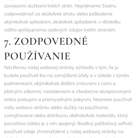
súvisiacimi službami tretích strán. Neprijímame žiadnu
zodpovednosť za akúkoľvek stratu alebo poškodenie
akýmkoľvek spôsobom, akokoľvek spôsobené, v dôsledku
vášho sprístupnenia osobných údajov tretím stranám.
7. ZODPOVEDNÉ
POUŽÍVANIE
Návštevou našej webovej stránky súhlasíte s tým, že ju
budete používať iba na zamýšľané účely a v súlade s týmito
podmienkami, akýmikoľvek ďalšími zmluvami s nami a
platnými zákonmi, nariadeniami a všeobecne akceptovanými
online postupmi a priemyselnými pokynmi. Nesmiete používať
našu webovú stránku alebo služby na používanie,
zverejňovanie alebo distribúciu akéhokoľvek materiálu, ktorý
pozostáva (alebo je s ním spojený) škodlivý počítačový softvér;
používať údaje zhromaždené z našej webovej stránky na