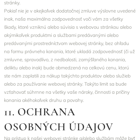
stránky.
Pokiaľ nie je v akejkoľvek dodatočnej zmluve výslovne uvedené
inak, naša maximálna zodpovednosť voči vám za všetky
škody, ktoré vzniknú alebo súvisia s webovou stránkou alebo
akýmikoľvek produktmi a službami predávanými alebo
predávanými prostredníctvom webovej stránky, bez ohľadu
na formu právneho konania, ktoré ukladá zodpovednosť (či už
zmluvne, spravodlivo, z nedbalosti, zamýšľaného konania,
deliktu alebo inak) bude obmedzená na celkovú cenu, ktorú
ste nám zaplatili za nákup takýchto produktov alebo služieb
alebo za používanie webovej stránky. Takýto limit sa bude
vzťahovať súhrnne na všetky vaše nároky, činnosti a príčiny
konania akéhokoľvek druhu a povahy.
11. OCHRANA
OSOBNÝCH ÚDAJOV
Na prístup k našej webovej stránke a/alebo službám môže byť