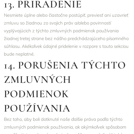
13. PRIRADENIE
Nesmiete úplne alebo čiastočne postúpiť, previesť ani uzavrieť
zmluvu so žiadnou zo svojich práv a/alebo povinností
vyplývajúcich z týchto zmluvných podmienok používania
žiadnej tretej strane bez nášho predchádzajúceho písomného
súhlasu. Akékoľvek údajné pridelenie v rozpore s touto sekciou
bude neplatné.
14. PORUŠENIA TÝCHTO
ZMLUVNÝCH
PODMIENOK
POUŽÍVANIA
Bez toho, aby boli dotknuté naše ďalšie práva podľa týchto
zmluvných podmienok používania, ak akýmkoľvek spôsobom