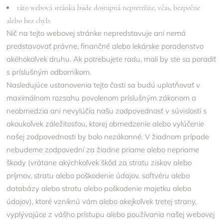
táto webová stránka bude dostupná nepretržite, včas, bezpečne
alebo bez chýb.
Nič na tejto webovej stránke nepredstavuje ani nemá
predstavovať právne, finančné alebo lekárske poradenstvo
akéhokoľvek druhu. Ak potrebujete radu, mali by ste sa poradiť
s príslušným odborníkom.
Nasledujúce ustanovenia tejto časti sa budú uplatňovať v
maximálnom rozsahu povolenom príslušným zákonom a
neobmedzia ani nevylúčia našu zodpovednosť v súvislosti s
akoukoľvek záležitosťou, ktorej obmedzenie alebo vylúčenie
našej zodpovednosti by bolo nezákonné. V žiadnom prípade
nebudeme zodpovední za žiadne priame alebo nepriame
škody (vrátane akýchkoľvek škôd za stratu ziskov alebo
príjmov, stratu alebo poškodenie údajov, softvéru alebo
databázy alebo stratu alebo poškodenie majetku alebo
údajov), ktoré vzniknú vám alebo akejkoľvek tretej strany,
vyplývajúce z vášho prístupu alebo používania našej webovej